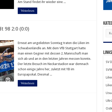
Am Stand findet ihr wieder eine ...
Weiterlesen
KATE
 98 2:0 (0:0)
KAT
Erneut am ungeliebten Sonntag traten die Lilien im
Schwabenländle an. Mit dem VfB Stuttgart hatte
LINKS
man einen Gegner mit dessen 2. Mannschaft man
sich ab und an in den letzten Jahren messen konnte.
SV D
Der letzte Besuch im Neckarstadion war demnach
schon einige Jahre her, zuletzt mit YB im
SV98
Europapokal. Diesmal ...
Lili
Weiterlesen
Lili
Usua
Ultrà
Ostk