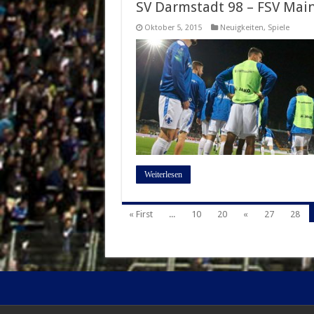
SV Darmstadt 98 – FSV Mainz
Oktober 5, 2015
Neuigkeiten
,
Spiele
Weiterlesen
« First
...
10
20
«
27
28