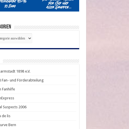
GORIEN
EGORIEN
armstadt 1898 e.V.
 Fan- und Förderabteilung
en Fanhilfe
enExpress
l Suspects 2006
 de lis
urve Bern