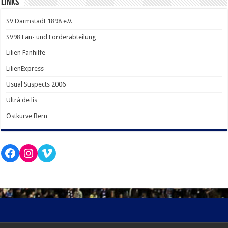
LINKS
SV Darmstadt 1898 e.V.
SV98 Fan- und Förderabteilung
Lilien Fanhilfe
LilienExpress
Usual Suspects 2006
Ultrà de lis
Ostkurve Bern
Facebook
Instagram
Vimeo